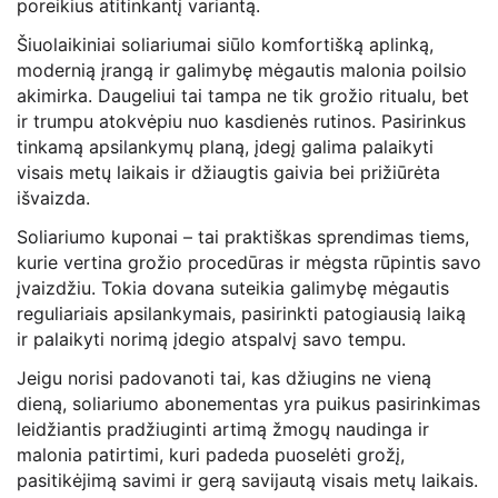
poreikius atitinkantį variantą.
Šiuolaikiniai soliariumai siūlo komfortišką aplinką,
modernią įrangą ir galimybę mėgautis malonia poilsio
akimirka. Daugeliui tai tampa ne tik grožio ritualu, bet
ir trumpu atokvėpiu nuo kasdienės rutinos. Pasirinkus
tinkamą apsilankymų planą, įdegį galima palaikyti
visais metų laikais ir džiaugtis gaivia bei prižiūrėta
išvaizda.
Soliariumo kuponai – tai praktiškas sprendimas tiems,
kurie vertina grožio procedūras ir mėgsta rūpintis savo
įvaizdžiu. Tokia dovana suteikia galimybę mėgautis
reguliariais apsilankymais, pasirinkti patogiausią laiką
ir palaikyti norimą įdegio atspalvį savo tempu.
Jeigu norisi padovanoti tai, kas džiugins ne vieną
dieną, soliariumo abonementas yra puikus pasirinkimas
leidžiantis pradžiuginti artimą žmogų naudinga ir
malonia patirtimi, kuri padeda puoselėti grožį,
pasitikėjimą savimi ir gerą savijautą visais metų laikais.