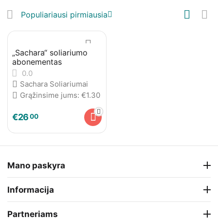
Populiariausi pirmiausia
„Sachara“ soliariumo
abonementas
0.0
Sachara Soliariumai
Grąžinsime jums:
€
1.30
€
26
00
Mano paskyra
Informacija
Partneriams