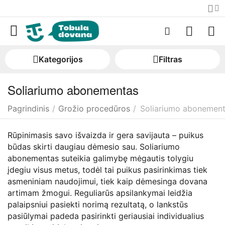
Kategorijos
Filtras
Soliariumo abonementas
Pagrindinis
/
Grožio procedūros
/
Soliariumo abonemen
Rūpinimasis savo išvaizda ir gera savijauta – puikus
būdas skirti daugiau dėmesio sau. Soliariumo
abonementas suteikia galimybę mėgautis tolygiu
įdegiu visus metus, todėl tai puikus pasirinkimas tiek
asmeniniam naudojimui, tiek kaip dėmesinga dovana
artimam žmogui. Reguliarūs apsilankymai leidžia
palaipsniui pasiekti norimą rezultatą, o lankstūs
pasiūlymai padeda pasirinkti geriausiai individualius