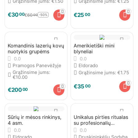
Grąžinsime jums:
€
1.50
Grąžinsime jums:
€
1.25
€
30
00
€
25
00
€
60
-50%
00
Komandinis lazerių kovų
Amerikietiški mini
nuotykis grupėms
blyneliai
0.0
0.0
Pramogos Panevėžyje
Eldorado
Grąžinsime jums:
Grąžinsime jums:
€
1.75
€
10.00
€
35
00
€
200
00
Sūrių ir mėsos rinkinys,
Unikalus pirties ritualas
4 asm.
su profesionalių
pirtininkų programa
0.0
0.0
Eldorado
Druskininkėlių Sodyba