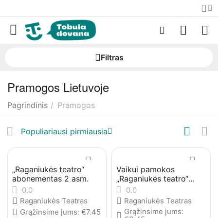
Filtras
Pramogos Lietuvoje
Pagrindinis
/
Pramogos
Populiariausi pirmiausia
„Raganiukės teatro“
Vaikui pamokos
abonementas 2 asm.
„Raganiukės teatro“
mokykloje
0.0
0.0
Raganiukės Teatras
Raganiukės Teatras
Grąžinsime jums:
Grąžinsime jums:
€
7.45