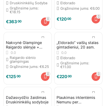
Druskininkėlių Sodyba
Eldorado
Grąžinsime jums:
Grąžinsime jums:
€
6.00
€
18.15
€
120
00
€
363
00
Nakvynė Glampinge
„Eldorado“ vaišių stalas
Raigardo slėnyje +
gimtadieniui, 20 asm.
plaukimas irklentėmis
0.0
0.0
Nemunu per
Raigardo slėnio
Eldorado
Druskininkus
glampingas
Grąžinsime jums:
Grąžinsime jums:
€
6.25
€
11.00
€
125
€
220
00
00
Dažasvydžio žaidimas
Plaukimas irklentėmis
Druskininkėlių sodyboje
Nemunu per