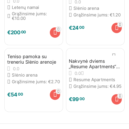
0.0
0.0
Letenų namai
Slėnio arena
Grąžinsime jums:
Grąžinsime jums:
€
1.20
€
10.00
€
24
00
€
200
00
Teniso pamoka su
Nakvynė dviems
treneriu Slėnio arenoje
„Resume Apartments“
0.0
Kauno centre su
0.0
Slėnio arena
pusryčiais
Resume Apartments
Grąžinsime jums:
€
2.70
Grąžinsime jums:
€
4.95
€
54
00
€
99
00