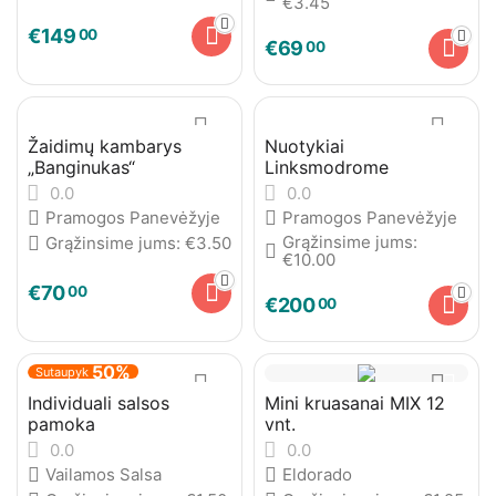
€
3.45
€
149
00
€
69
00
Žaidimų kambarys
Nuotykiai
„Banginukas“
Linksmodrome
0.0
0.0
Pramogos Panevėžyje
Pramogos Panevėžyje
Grąžinsime jums:
Grąžinsime jums:
€
3.50
€
10.00
€
70
00
€
200
00
50%
Sutaupyk
Individuali salsos
Mini kruasanai MIX 12
pamoka
vnt.
0.0
0.0
Vailamos Salsa
Eldorado