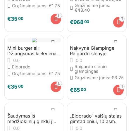
Grąžinsime jums:
Grąžinsime jums:
€
1.75
€
48.40
€
35
00
€
968
00
Mini burgeriai:
Nakvynė Glampinge
Džiaugsmas kiekvienam
Raigardo slėnyje
kąsneliui
0.0
0.0
Raigardo slėnio
Eldorado
glampingas
Grąžinsime jums:
€
1.75
Grąžinsime jums:
€
3.25
€
35
00
€
65
00
Šaudymas iš
„Eldorado“ vaišių stalas
medžioklinių ginklų į
gimtadieniui, 10 asm.
skriejančias lėkštutes
0.0
0.0