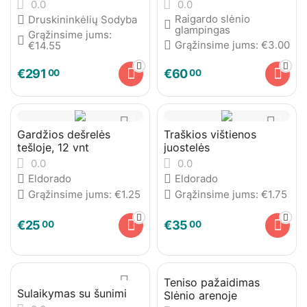
Druskininkus
0.0
0.0
Raigardo slėnio
Druskininkėlių Sodyba
glampingas
Grąžinsime jums:
Grąžinsime jums:
€
3.00
€
14.55
€
291
€
60
00
00
Gardžios dešrelės
Traškios vištienos
tešloje, 12 vnt
juostelės
0.0
0.0
Eldorado
Eldorado
Grąžinsime jums:
€
1.25
Grąžinsime jums:
€
1.75
€
25
€
35
00
00
Teniso pažaidimas
Sulaikymas su šunimi
Slėnio arenoje