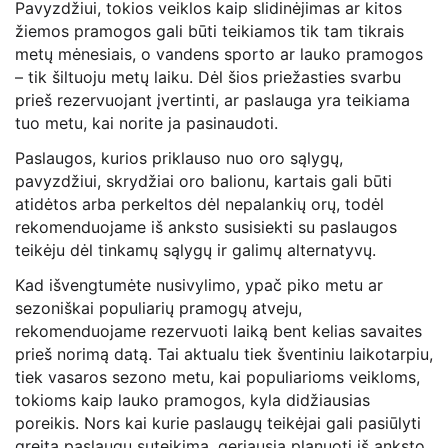
Pavyzdžiui, tokios veiklos kaip slidinėjimas ar kitos
žiemos pramogos gali būti teikiamos tik tam tikrais
metų mėnesiais, o vandens sporto ar lauko pramogos
– tik šiltuoju metų laiku. Dėl šios priežasties svarbu
prieš rezervuojant įvertinti, ar paslauga yra teikiama
tuo metu, kai norite ja pasinaudoti.
Paslaugos, kurios priklauso nuo oro sąlygų,
pavyzdžiui, skrydžiai oro balionu, kartais gali būti
atidėtos arba perkeltos dėl nepalankių orų, todėl
rekomenduojame iš anksto susisiekti su paslaugos
teikėju dėl tinkamų sąlygų ir galimų alternatyvų.
Kad išvengtumėte nusivylimo, ypač piko metu ar
sezoniškai populiarių pramogų atveju,
rekomenduojame rezervuoti laiką bent kelias savaites
prieš norimą datą. Tai aktualu tiek šventiniu laikotarpiu,
tiek vasaros sezono metu, kai populiarioms veikloms,
tokioms kaip lauko pramogos, kyla didžiausias
poreikis. Nors kai kurie paslaugų teikėjai gali pasiūlyti
greitą paslaugų suteikimą, geriausia planuoti iš anksto,