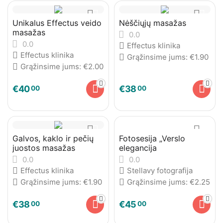
Unikalus Effectus veido
Nėščiųjų masažas
masažas
0.0
0.0
Effectus klinika
Effectus klinika
Grąžinsime jums:
€
1.90
Grąžinsime jums:
€
2.00
€
40
€
38
00
00
Galvos, kaklo ir pečių
Fotosesija „Verslo
juostos masažas
elegancija
0.0
0.0
Effectus klinika
Stellavy fotografija
Grąžinsime jums:
€
1.90
Grąžinsime jums:
€
2.25
€
38
€
45
00
00