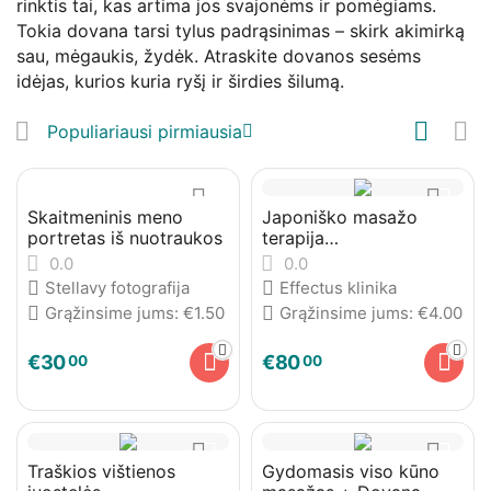
rinktis tai, kas artima jos svajonėms ir pomėgiams.
Tokia dovana tarsi tylus padrąsinimas – skirk akimirką
sau, mėgaukis, žydėk. Atraskite dovanos sesėms
idėjas, kurios kuria ryšį ir širdies šilumą.
Populiariausi pirmiausia
Skaitmeninis meno
Japoniško masažo
portretas iš nuotraukos
terapija
(Kobido+kaukė+rankų
0.0
0.0
masažas)
Stellavy fotografija
Effectus klinika
Grąžinsime jums:
€
1.50
Grąžinsime jums:
€
4.00
€
30
€
80
00
00
Traškios vištienos
Gydomasis viso kūno