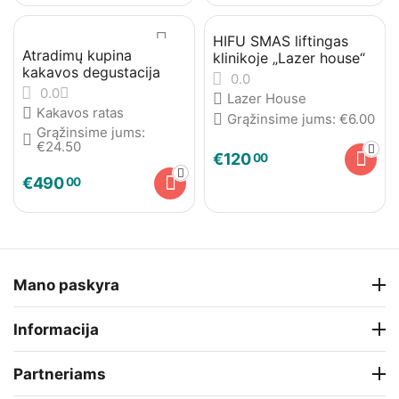
HIFU SMAS liftingas
Atradimų kupina
klinikoje „Lazer house“
kakavos degustacija
0.0
0.0
Lazer House
Kakavos ratas
Grąžinsime jums:
€
6.00
Grąžinsime jums:
€
24.50
€
120
00
€
490
00
Mano paskyra
Informacija
Partneriams