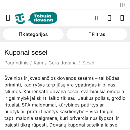
Kategorijos
Filtras
Kuponai sesei
Pagrindinis
/
Kam
/
Gera dovana
/
Sesei
Švelnios ir įkvepiančios dovanos sesėms – tai būdas
priminti, kad ryšys tarp jūsų yra ypatingas ir pilnas
šilumos. Kai renkate dovana sesei, svarbiausia emocija
ir galimybė jai skirti laiko tik sau. Jaukus poilsis, grožio
ritualai, SPA malonumai, kūrybinės patirtys ar
nuotykiai, praturtinantys kasdienybę – visa tai gali
tapti malonia staigmena, kuri priverčia nusišypsoti ir
pajusti tikrą rūpestį. Dovanų kuponai suteikia laisvę