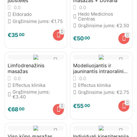
juostelės
masažas + Dovana
0.0
0.0
Hedo Medicinos
Eldorado
Centras
Grąžinsime jums:
€
1.75
Grąžinsime jums:
€
2.50
€
35
00
€
50
00
Limfodrenažinis
Modeliuojantis ir
masažas
jauninantis intraoralinis-
žandikaulio veido
0.0
0.0
masažas
Effectus klinika
Effectus klinika
Grąžinsime jums:
Grąžinsime jums:
€
2.75
€
3.40
€
55
00
€
68
00
Viso kūno masažas
Individuali kineziterapija