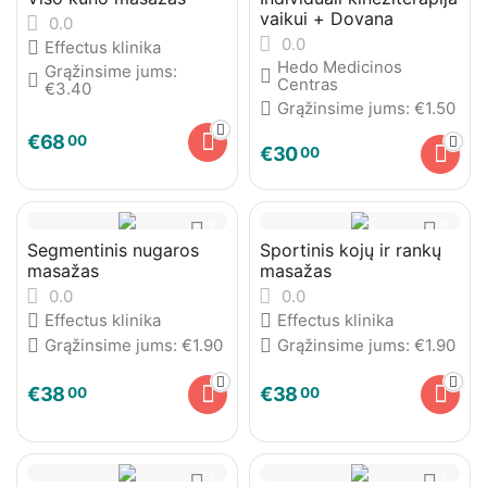
vaikui + Dovana
0.0
0.0
Effectus klinika
Hedo Medicinos
Grąžinsime jums:
Centras
€
3.40
Grąžinsime jums:
€
1.50
€
68
00
€
30
00
Segmentinis nugaros
Sportinis kojų ir rankų
masažas
masažas
0.0
0.0
Effectus klinika
Effectus klinika
Grąžinsime jums:
€
1.90
Grąžinsime jums:
€
1.90
€
38
€
38
00
00