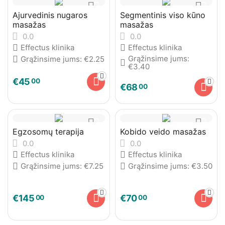
Ajurvedinis nugaros
Segmentinis viso kūno
masažas
masažas
0.0
0.0
Effectus klinika
Effectus klinika
Grąžinsime jums:
Grąžinsime jums:
€
2.25
€
3.40
€
45
00
€
68
00
Egzosomų terapija
Kobido veido masažas
0.0
0.0
Effectus klinika
Effectus klinika
Grąžinsime jums:
€
7.25
Grąžinsime jums:
€
3.50
€
145
€
70
00
00